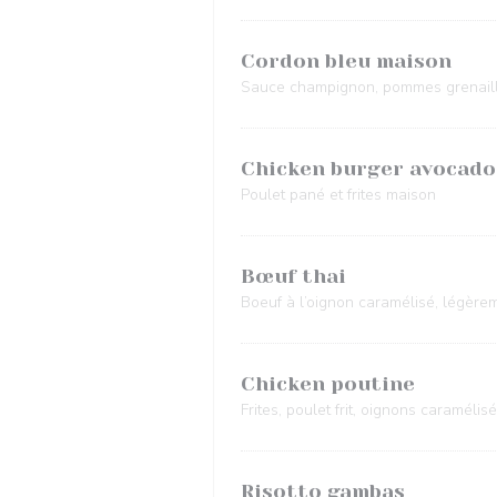
Cordon bleu maison
Sauce champignon, pommes grenail
Chicken burger avocado
Poulet pané et frites maison
Bœuf thai
Boeuf à l’oignon caramélisé, légère
Chicken poutine
Frites, poulet frit, oignons caraméli
Risotto gambas