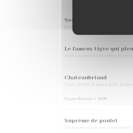
Souris d’agneau
Braisée au thym, mousseline de pat
Le fameux tigre qui ple
Avec sa purée à l'ancienne, le secret
Chateaubriand
Cœur de filet de boeuf grillé, gratin
Façon Rossini + 600€
Suprême de poulet
Onctueuse sauce aux champignons, 