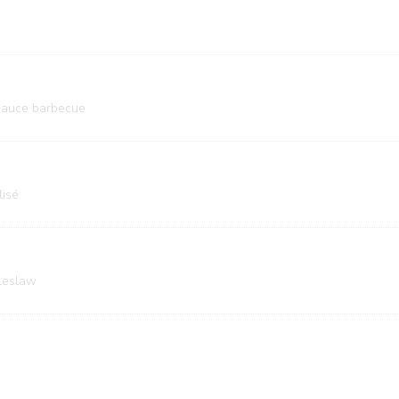
 sauce barbecue
isé
leslaw