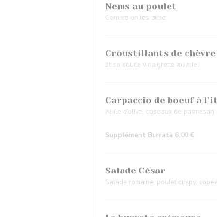
Nems au poulet
Comme on les aime
Croustillants de chèvre 
Et sa douce vinaigrette au miel
Carpaccio de boeuf à l’i
Huile d’olive, copeaux de parmesan
Supplément Burrata 6.00 €
Salade César
Salade romaine, poulet crispy, cope