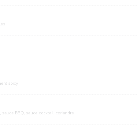
les
ment spicy
sé, sauce BBQ, sauce cocktail, coriandre