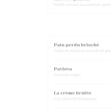
Risotto crémeux au parmesan, gamb
Pain perdu brioché
Coulis de nutella et sa boule de gla
Pavlova
Aux fruits rouges
La crème brulée
A la vanille de Madagascar