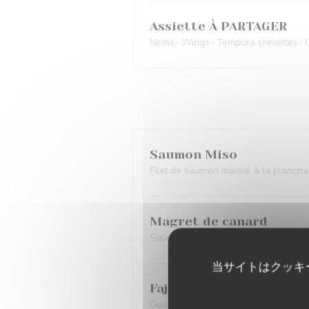
Assiette À PARTAGER
Nems- Wings- Tempura crevettes- 
Saumon Miso
Filet de saumon mariné à la planch
Magret de canard
Sauce miel et soja, pommes grenaill
当サイトはクッキ
Fajitas au poulet
Guacamole, Féta accompagnée de fr