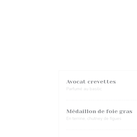
Avocat crevettes
Parfumé au basilic
Médaillon de foie gras
En terrine, chutney de figues