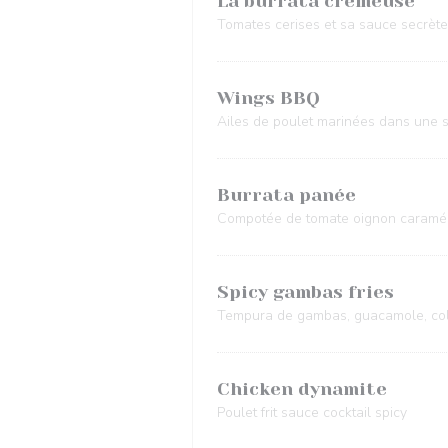
La burrata crémeuse
Tomates cerises et sa sauce secrète
Wings BBQ
Ailes de poulet marinées dans une
Burrata panée
Compotée de tomate oignon caramél
Spicy gambas fries
Tempura de gambas, guacamole, co
Chicken dynamite
Poulet frit sauce cocktail spicy