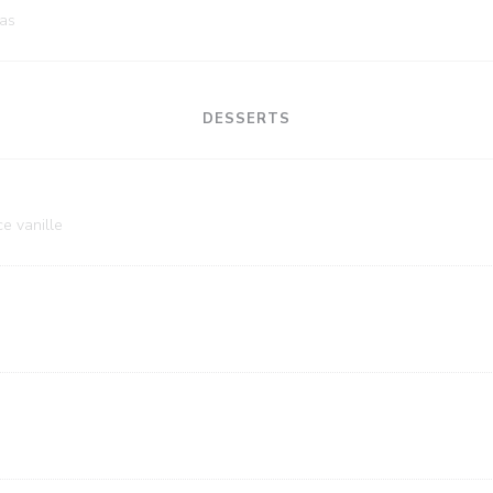
as
DESSERTS
ce vanille