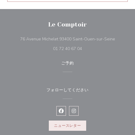
Le Comptoir
((新しい
76 Avenue Michelet 93400 Saint-Ouen-sur-Seine
01 72 40 67 04
ご予約
フォローしてください
Facebook ((新しいウィンドウで開
Instagram ((新しいウィン
ニュースレター