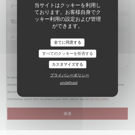
当サイトはクッキーを利用し
ております。お客様自身でク
ッキー利用の設定および管理
ができます。
全てに同意する
すべてのクッキーを拒否する
カスタマイズする
プライバシーポリシー
In accordance with data protection regulations, you have the right to opt out of
undefined
marketing communications. UK residents can register with the Telephone Preference
Service at
tpsonline.org.uk
. US residents can register at
donotcall.gov
. For more
information about how we process your data, please see our
privacy policy
.