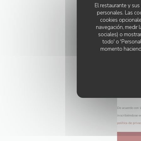
El restaurante y sus 
personales. Las co
cookies opcionale
navegación, medir l
sociales) o mostra
todo' o 'Persona
momento haciendo c
De acuerdo con l
inscribiéndose e
política de priva