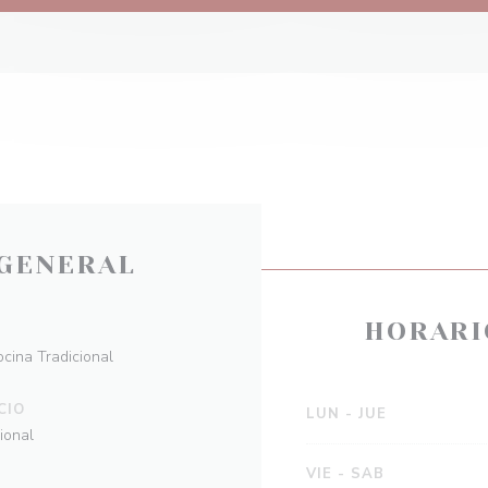
GENERAL
HORARI
ocina Tradicional
CIO
LUN
-
JUE
ional
VIE
-
SAB