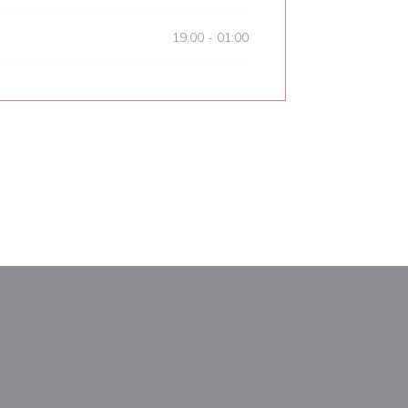
19:00 - 01:00
a ventana))
na nueva ventana))