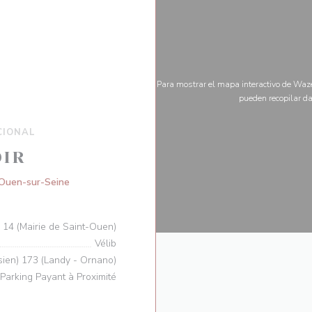
Para mostrar el mapa interactivo de Waze
pueden recopilar da
CIONAL
OIR
((abre en una nueva ventana))
Ouen-sur-Seine
u 14 (Mairie de Saint-Ouen)
Vélib
sien) 173 (Landy - Ornano)
Parking Payant à Proximité