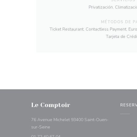
Privatización, Climatizac
MÉTODOS DE P
Ticket Restaurant, Contactless Payment, Euroc
Tarjeta de Crédi
Le Comptoir
RESER
76 Avenue Michelet 93400 Saint-Ouen-
((abre en una nueva ventana))
sur-Seine
01 72 40 67 04