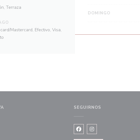
ión, Terraza
DOMINGO
AGO
ard/Mastercard, Efectivo, Visa,
to
VA
SEGUIRNOS
Facebook ((abre en una nuev
Instagram ((abre en u