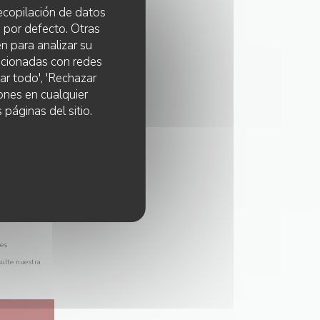
 recopilación de datos
 por defecto. Otras
n para analizar su
lacionadas con redes
ar todo', 'Rechazar
ones en cualquier
 páginas del sitio.
les
sulte nuestra