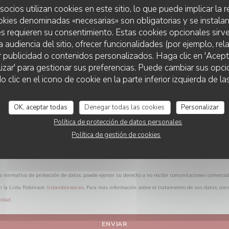
¿Desea ponerse en contacto con nosotros?
socios utilizan cookies en este sitio, lo que puede implicar la
Rellene el siguiente formulario.
okies denominadas «necesarias» son obligatorias y se instalan
s requieren su consentimiento. Estas cookies opcionales sirve
a audiencia del sitio, ofrecer funcionalidades (por ejemplo, re
r publicidad o contenidos personalizados. Haga clic en 'Acept
lizar' para gestionar sus preferencias. Puede cambiar sus opci
lic en el icono de cookie en la parte inferior izquierda de las
OK, aceptar todas
Denegar todas las cookies
Personalizar
Política de protección de datos personales
Política de gestión de cookies
a normativa de protección de datos, puede ejercer su derecho a no recibir comunicaciones comercia
n la Lista Robinson:
listarobinson.es
. Para más información sobre el tratamiento de sus datos, con
cidad
.