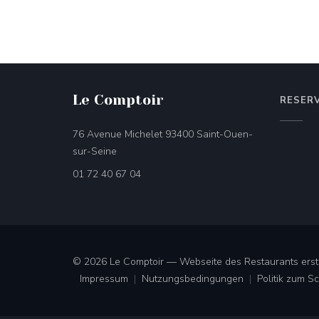
Le Comptoir
RESER
76 Avenue Michelet 93400 Saint-Ouen-
((öffnet ein neues Fenster))
sur-Seine
01 72 40 67 04
© 2026 Le Comptoir — Webseite des Restaurants erst
Impressum
Nutzungsbedingungen
Politik zum 
((öffnet ein neues Fenster))
((öffnet ein neues Fenster))