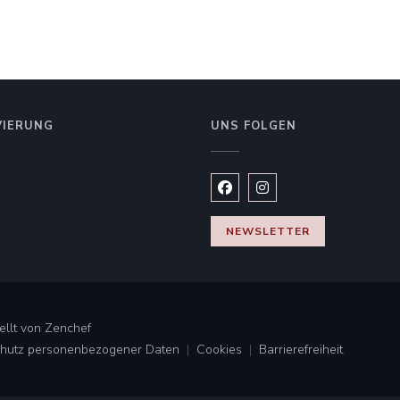
VIERUNG
UNS FOLGEN
Facebook ((öffnet ein neues
Instagram ((öffnet ein
NEWSLETTER
((öffnet ein neues Fenster))
ellt von
Zenchef
Schutz personenbezogener Daten
Cookies
Barrierefreiheit
((öffnet ein neues Fenster))
((öffnet ein neues Fenster))
((öffnet ein neues